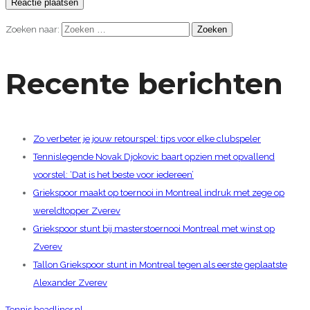
Zoeken naar:
Recente berichten
Zo verbeter je jouw retourspel: tips voor elke clubspeler
Tennislegende Novak Djokovic baart opzien met opvallend
voorstel: ‘Dat is het beste voor iedereen’
Griekspoor maakt op toernooi in Montreal indruk met zege op
wereldtopper Zverev
Griekspoor stunt bij masterstoernooi Montreal met winst op
Zverev
Tallon Griekspoor stunt in Montreal tegen als eerste geplaatste
Alexander Zverev
Tennis.headliner.nl