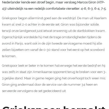
Nederlander kende een stroef begin, maar versloeg Marcos Giron (ATP-
43) uiteindelijk na een redelijk comfortabele viersetter: 4-6, 6-3, 6-4, 7-5.
Griekspoor begon allerminst goed aan de wedstrijd. De man uit Haarlem
kwam al snel 2-0 achter in de eerste set. Giron was bijzonder solide,
terwijl onze landgenoot juist ietwat onwennig uit de startblokken kwam.
Ogenschijnlijk worstelde hij met de trage omstandigheden tijdens de
avond in Parijs, want ook in de zijn tweede servicegame moest hij alle
zeilen bijzetten om vanaf de 0-30 stand voor het eerst op het scorebord
te komen.
Griekspoor leek er beter in te komen halverwege het eerste bedrijf en hij
was zelfs in staat zijn Amerikaanse opponent terug te breken voor een 3-
3 gelijke stand. Maar in game negen ging het onverhoopt toch weer mis;
Giron ging andermaal door de service van de nummer 34 heen en
serveerde vervolgens de set gedecideerd uit.