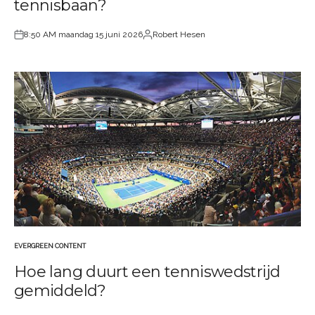
tennisbaan?
8:50 AM maandag 15 juni 2026
Robert Hesen
Geplaatst
Geplaatst
op
door
EVERGREEN CONTENT
GEPLAATST
Hoe lang duurt een tenniswedstrijd
IN
gemiddeld?