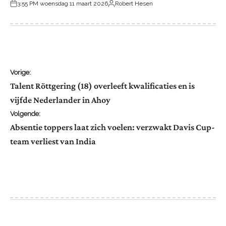
3:55 PM woensdag 11 maart 2026
Robert Hesen
Geplaatst
Geplaatst
op
door
Bericht
Vorige:
Talent Röttgering (18) overleeft kwalificaties en is
vijfde Nederlander in Ahoy
navigatie
Volgende:
Absentie toppers laat zich voelen: verzwakt Davis Cup-
team verliest van India