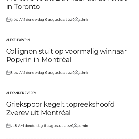
in Toronto
9:00 AM donderdag 6 augustus 2026
admin
Geplaatst
Geplaatst
op
door
ALEXEI POPYRIN
GEPLAATST
Collignon stuit op voormalig winnaar
IN
Popyrin in Montréal
8:20 AM donderdag 6 augustus 2026
admin
Geplaatst
Geplaatst
op
door
ALEXANDER ZVEREV
GEPLAATST
Griekspoor kegelt topreekshoofd
IN
Zverev uit Montréal
7:18 AM donderdag 6 augustus 2026
admin
Geplaatst
Geplaatst
op
door