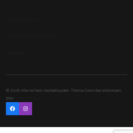
Tennis.headliner.nl
De snelste live tennis scores
NerdyTips
© 2026 Alle rechten voorbehouden. Thema Colorvibe ontworpen
door
WPInterface
.
Facebook
Instagram