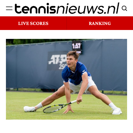
Ga
Zoek
naar
Tennisnieuws.nl
de
LIVE SCORES
RANKING
inhoud