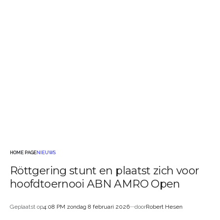
HOME PAGE
NIEUWS
GEPLAATST
Röttgering stunt en plaatst zich voor
IN
hoofdtoernooi ABN AMRO Open
Geplaatst op
4:08 PM zondag 8 februari 2026
door
Robert Hesen