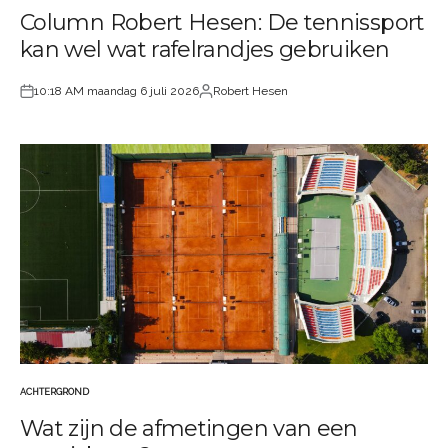
Column Robert Hesen: De tennissport
IN
kan wel wat rafelrandjes gebruiken
10:18 AM maandag 6 juli 2026
Robert Hesen
Geplaatst
Geplaatst
op
door
ACHTERGROND
GEPLAATST
Wat zijn de afmetingen van een
IN