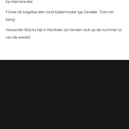
bij interviewster
Flinke rel losgebarsten rond toptennisster Iga Swiatek: ‘Dom en
bang’
Alexander Blockx bijt in Montréal zijn tanden stuk op de nummer 12
van de wereld
Tennis.headliner.nl
De snelste live tennis scores
NerdyTips