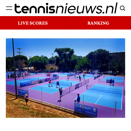
Ga
Zoek
naar
Tennisnieuws.nl
de
LIVE SCORES
RANKING
inhoud