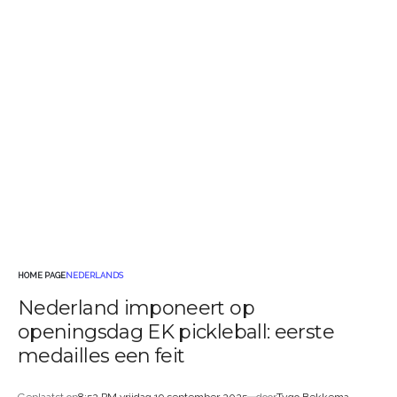
HOME PAGE
NEDERLANDS
GEPLAATST
Nederland imponeert op
IN
openingsdag EK pickleball: eerste
medailles een feit