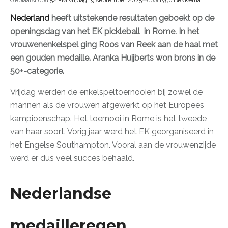
Geplaatst op
8:52 PM vrijdag 19 september 2025
door
Tygo Bekkema
Nederland
heeft uitstekende resultaten geboekt op de
openingsdag van het EK pickleball in Rome. In het
vrouwenenkelspel ging Roos van Reek aan de haal met
een gouden medaille. Aranka Huijberts won brons in de
50+-categorie.
Vrijdag werden de enkelspeltoernooien bij zowel de
mannen als de vrouwen afgewerkt op het Europees
kampioenschap. Het toernooi in Rome is het tweede
van haar soort. Vorig jaar werd het EK georganiseerd in
het Engelse Southampton. Vooral aan de vrouwenzijde
werd er dus veel succes behaald.
Nederlandse
medailleregen