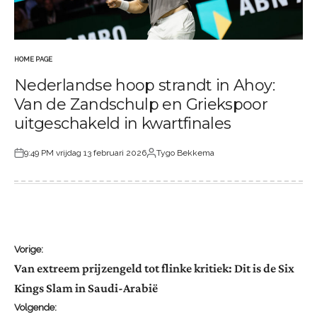
HOME PAGE
GEPLAATST
Nederlandse hoop strandt in Ahoy:
IN
Van de Zandschulp en Griekspoor
uitgeschakeld in kwartfinales
9:49 PM vrijdag 13 februari 2026
Tygo Bekkema
Geplaatst
Geplaatst
op
door
Bericht
Vorige:
Van extreem prijzengeld tot flinke kritiek: Dit is de Six
Kings Slam in Saudi-Arabië
navigatie
Volgende: