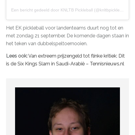
Een bericht gedeeld door KNLTB Pickleball (@knltbpickleball)
Het EK pickleball voor landenteams duurt nog tot en
met zondag 21 september. De komende dagen staan in
het teken van dubbelspeltoernooien.
Lees ook:
Van extreem prijzengeld tot flinke kritiek: Dit
is de Six Kings Slam in Saudi-Arabië – Tennisnieuws.nl