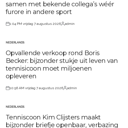
samen met bekende collega’s wéér
furore in andere sport
1:04 PM vrijdag 7 augustus 2026
admin
Geplaatst
Geplaatst
op
door
NEDERLANDS
GEPLAATST
Opvallende verkoop rond Boris
IN
Becker: bijzonder stukje uit leven van
tennisicoon moet miljoenen
opleveren
10:56 AM vrijdag 7 augustus 2026
admin
Geplaatst
Geplaatst
op
door
NEDERLANDS
GEPLAATST
Tenniscoon Kim Clijsters maakt
IN
bijzonder briefje openbaar, verbazing