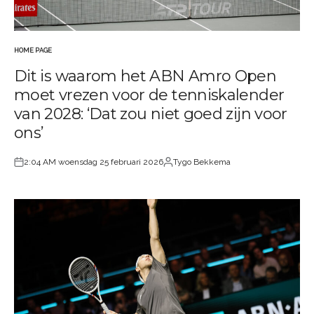
HOME PAGE
GEPLAATST
Dit is waarom het ABN Amro Open
IN
moet vrezen voor de tenniskalender
van 2028: ‘Dat zou niet goed zijn voor
ons’
2:04 AM woensdag 25 februari 2026
Tygo Bekkema
Geplaatst
Geplaatst
op
door