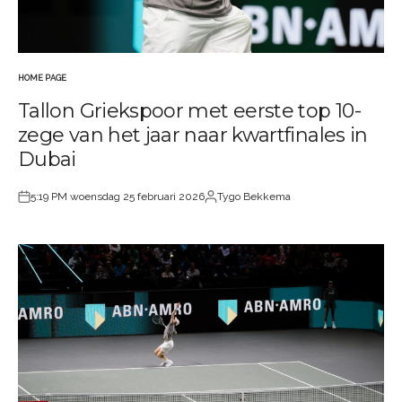
HOME PAGE
GEPLAATST
Tallon Griekspoor met eerste top 10-
IN
zege van het jaar naar kwartfinales in
Dubai
5:19 PM woensdag 25 februari 2026
Tygo Bekkema
Geplaatst
Geplaatst
op
door