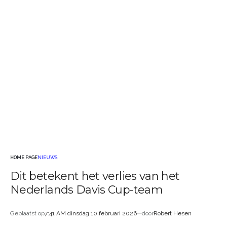
HOME PAGE
NIEUWS
GEPLAATST
Dit betekent het verlies van het
IN
Nederlands Davis Cup-team
Geplaatst op
7:41 AM dinsdag 10 februari 2026
door
Robert Hesen