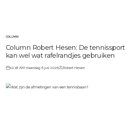
COLUMN
GEPLAATST
Column Robert Hesen: De tennissport
IN
kan wel wat rafelrandjes gebruiken
10:18 AM maandag 6 juli 2026
Robert Hesen
Geplaatst
Geplaatst
op
door