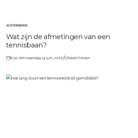
ACHTERGROND
GEPLAATST
Wat zijn de afmetingen van een
IN
tennisbaan?
8:50 AM maandag 15 juni 2026
Robert Hesen
Geplaatst
Geplaatst
op
door