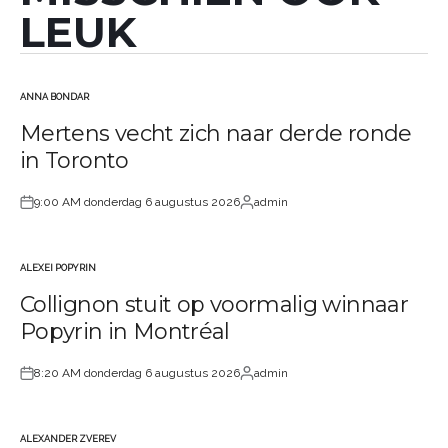
LEUK
ANNA BONDAR
GEPLAATST
Mertens vecht zich naar derde ronde
IN
in Toronto
9:00 AM donderdag 6 augustus 2026
admin
Geplaatst
Geplaatst
op
door
ALEXEI POPYRIN
GEPLAATST
Collignon stuit op voormalig winnaar
IN
Popyrin in Montréal
8:20 AM donderdag 6 augustus 2026
admin
Geplaatst
Geplaatst
op
door
ALEXANDER ZVEREV