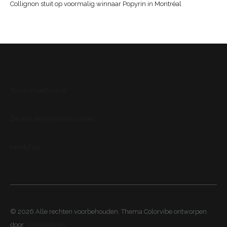
Collignon stuit op voormalig winnaar Popyrin in Montréal
Tennis.headliner.nl
De snelste live tennis scores
NerdyTips
© 2026 Alle rechten voorbehouden. Thema Colorvibe ontworpen
door
WPInterface
.