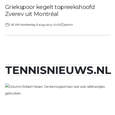
GEPLAATST
Griekspoor kegelt topreekshoofd
IN
Zverev uit Montréal
7:18 AM donderdag 6 augustus 2026
admin
Geplaatst
Geplaatst
op
door
TENNISNIEUWS.NL