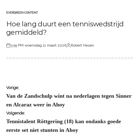
EVERGREEN CONTENT
GEPLAATST
Hoe lang duurt een tenniswedstrijd
IN
gemiddeld?
3:55 PM woensdag 11 maart 2026
Robert Hesen
Geplaatst
Geplaatst
op
door
Bericht
Vorige:
Van de Zandschulp wint na nederlagen tegen Sinner
en Alcaraz weer in Ahoy
navigatie
Volgende:
Tennistalent Röttgering (18) kan ondanks goede
eerste set niet stunten in Ahoy