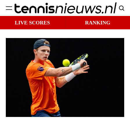
Ga
Zoek
naar
Tennisnieuws.nl
de
LIVE SCORES
RANKING
inhoud