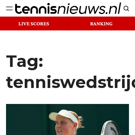
Ga
Zoek
naar
Tennisnieuws.nl
de
LIVE SCORES
RANKING
inhoud
Tag:
tenniswedstrij