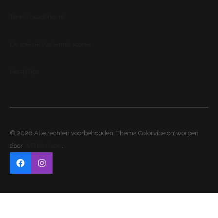
Tennis.headliner.nl
De snelste live tennis scores
NerdyTips
© 2026 Alle rechten voorbehouden. Thema Colorvibe ontworpen
door
WPInterface
.
Facebook
Instagram