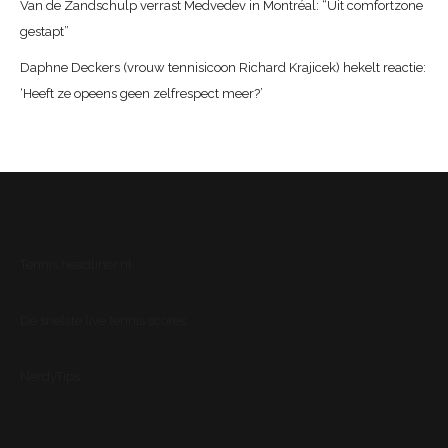
Van de Zandschulp verrast Medvedev in Montréal: “Uit comfortzone
gestapt”
Daphne Deckers (vrouw tennisicoon Richard Krajicek) hekelt reactie:
‘Heeft ze opeens geen zelfrespect meer?’
Tennis.headliner.nl
De snelste live tennis scores
NerdyTips