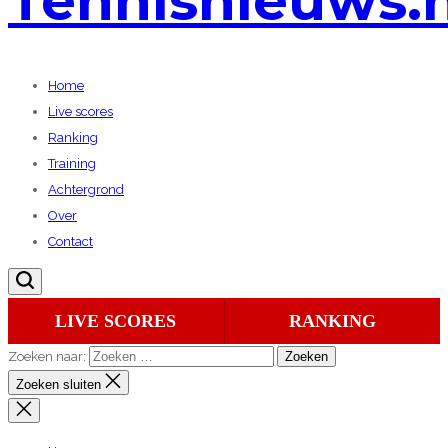
Tennisnieuws.n
Home
Live scores
Ranking
Training
Achtergrond
Over
Contact
LIVE SCORES
RANKING
Zoeken naar:
Zoeken sluiten