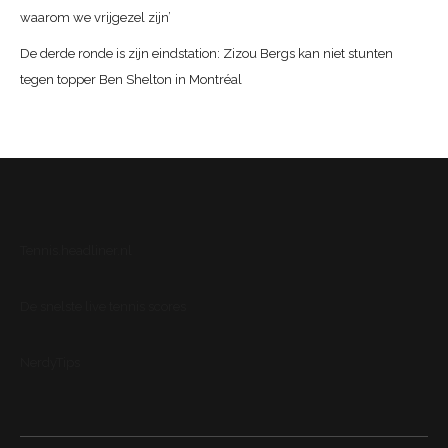
waarom we vrijgezel zijn’
De derde ronde is zijn eindstation: Zizou Bergs kan niet stunten
tegen topper Ben Shelton in Montréal
Tennis.headliner.nl
De snelste live tennis scores
NerdyTips