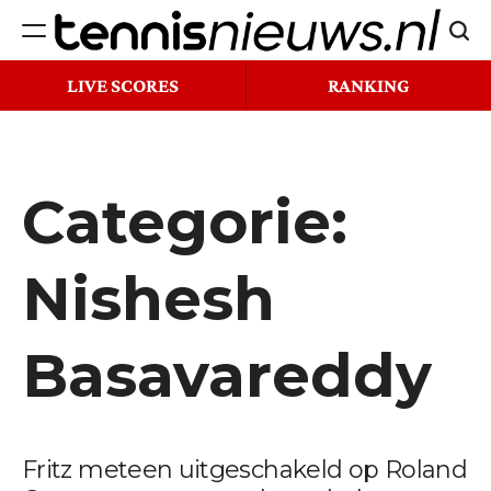
Ga
Zoek
naar
Tennisnieuws.nl
de
LIVE SCORES
RANKING
inhoud
Categorie:
Nishesh
Basavareddy
Fritz meteen uitgeschakeld op Roland