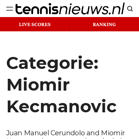
Ga
Zoek
naar
Tennisnieuws.nl
de
LIVE SCORES
RANKING
inhoud
Categorie:
Miomir
Kecmanovic
Juan Manuel Cerundolo and Miomir