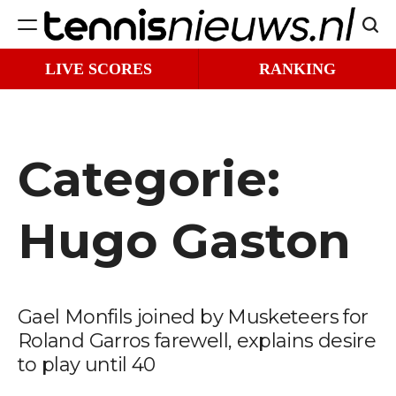
Ga
Zoek
naar
Tennisnieuws.nl
de
LIVE SCORES
RANKING
inhoud
Categorie:
Hugo Gaston
Gael Monfils joined by Musketeers for
Roland Garros farewell, explains desire
to play until 40