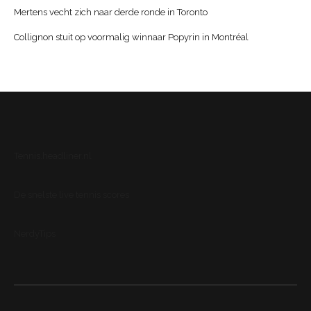
Mertens vecht zich naar derde ronde in Toronto
Collignon stuit op voormalig winnaar Popyrin in Montréal
Tennis.headliner.nl
De snelste live tennis scores
NerdyTips