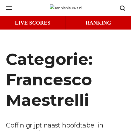
Ga
Zoek
naar
Tennisnieuws.nl
de
LIVE SCORES
RANKING
inhoud
Categorie:
Francesco
Maestrelli
Goffin grijpt naast hoofdtabel in