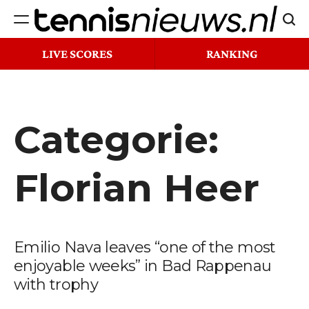
Ga
Zoek
naar
Tennisnieuws.nl
de
LIVE SCORES
RANKING
inhoud
Categorie:
Florian Heer
Emilio Nava leaves “one of the most
enjoyable weeks” in Bad Rappenau
with trophy