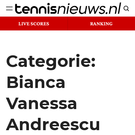
Ga
Zoek
naar
Tennisnieuws.nl
de
LIVE SCORES
RANKING
inhoud
Categorie:
Bianca
Vanessa
Andreescu