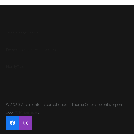
Tennis.headliner.nl
De snelste live tennis scores
NerdyTips
© 2026 Alle rechten voorbehouden. Thema Colorvibe ontworpen
door
WPInterface
.
Facebook
Instagram