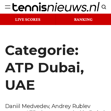
Ga
Zoek
naar
Tennisnieuws.nl
de
LIVE SCORES
RANKING
inhoud
Categorie:
ATP Dubai,
UAE
Daniil Medvedev, Andrey Rublev